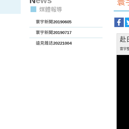
寰宇
媒體報導
寰宇新聞20190605
寰宇新聞20190717
赴
遠見雜誌20221004
寰宇整