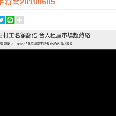
新聞20190605
日打工名額翻倍 台人租屋市場超熱絡
點新聞 20190605 特此感謝寰宇記者 施勗皓 採訪報導