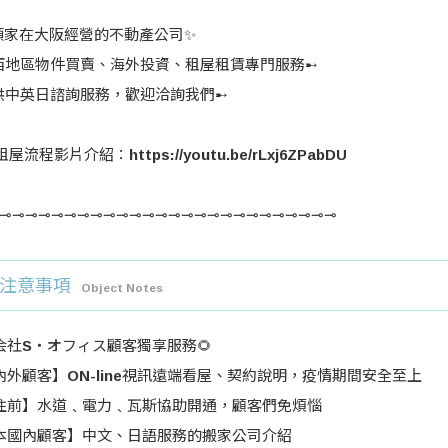
頭家在大阪經營的不動產公司✨
地區物件買賣、海外投資、租屋租賃專門服務➸
中英日諮詢服務，歡迎洽詢我們➸
屋流程影片介紹：https://youtu.be/rLxj6ZPabDU
⊸⊸⊸⊸⊸⊸⊸⊸⊸⊸⊸⊸⊸⊸⊸⊸⊸⊸⊸⊸⊸⊸⊸⊸⊸⊸
注意事項
Object Notes
会社S・オフィス顧客獨享服務​🌻
外顧客】ON-line視訊遠端看屋、契約說明，疫情期間安全至上​
住前】水道﹑電力﹑瓦斯協助開通，顧客們免煩惱​
本國內顧客】中文、日語服務的搬家公司介紹​