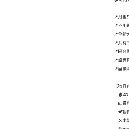
📍月
📍不
📍全
📍共
📍陽
📍設
📍屋
【物件
🏠4DK
💴賃料1
☀️朝
🛠木造