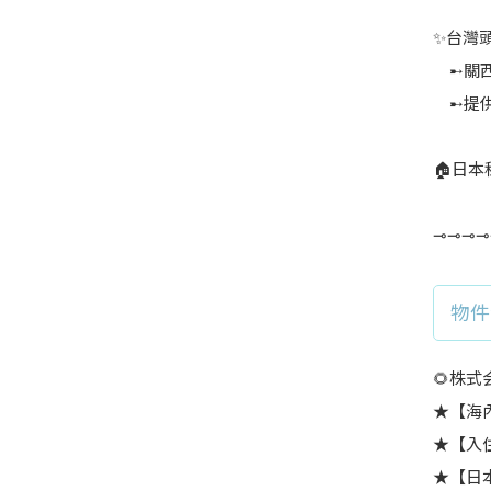
✨台灣
➸關西
➸提供
🏠日本租
⊸⊸⊸⊸
物件
🌻株式
★【海內
★【入
★【日