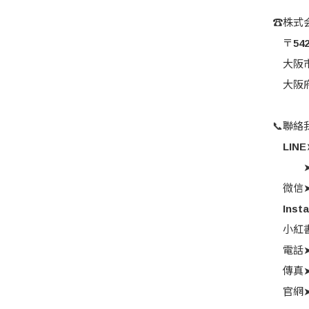
☎️株式
〒542-
大阪市中央
大阪府知事
📞聯絡
LINE➤
➤http
微信➤x
Insta➤
小紅書➤
電話➤(+
傳真➤(+
官網➤htt