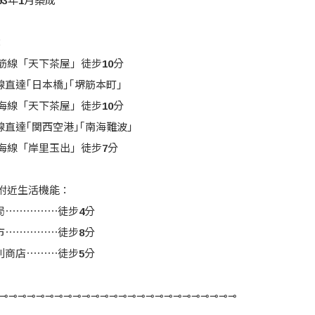
93年1月築成
：
堺筋線「天下茶屋」徒步10分
 ​ ✔️一線直達｢日本橋｣｢堺筋本町｣
南海線「天下茶屋」徒步10分
 ​ ✔️一線直達｢関西空港｣｢南海難波｣
南海線「岸里玉出」徒步7分
️物件附近生活機能：
局⋯⋯⋯⋯⋯徒步4分
市⋯⋯⋯⋯⋯徒步8分
利商店⋯⋯⋯徒步5分
⊸⊸⊸⊸⊸⊸⊸⊸⊸⊸⊸⊸⊸⊸⊸⊸⊸⊸⊸⊸⊸⊸⊸⊸⊸⊸