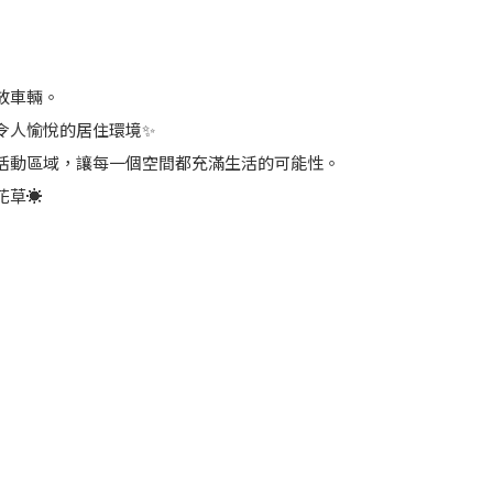
放車輛。
令人愉悅的居住環境✨
活動區域，讓每一個空間都充滿生活的可能性。
花草☀