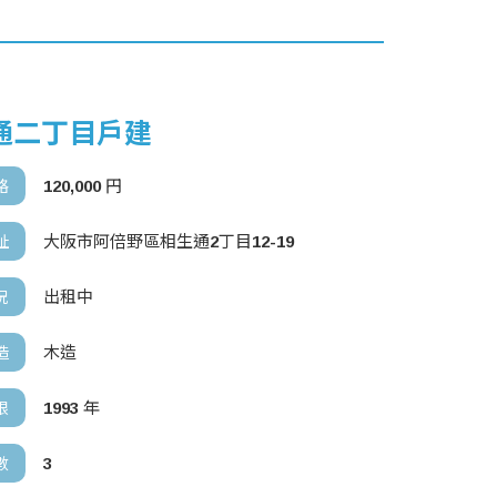
通二丁目戶建
120,000 円
格
大阪市阿倍野區相生通2丁目12-19
址
出租中
況
木造
造
1993 年
限
3
數