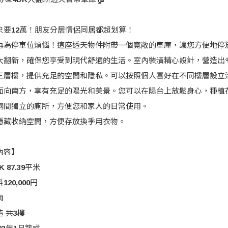
租只要12萬！朋友分居情侶同居都超划算！
用再為停車位煩惱！這座透天物件附帶一個寬敞的車庫，讓您方便地停
新大翻新，確保您享受到現代舒適的生活。室內裝潢精心設計，營造出
有三層樓，提供充足的空間和隱私。可以按照個人喜好在不同樓層設立
台面向南方，享有充足的陽光和美景。您可以在陽台上放鬆身心，種植
有兩間獨立的廁所，方便您和家人的日常使用。
頂隱藏收納空間，方便存放換季用衣物。
內容】
 87.39平米
20,000円
南
 共3樓